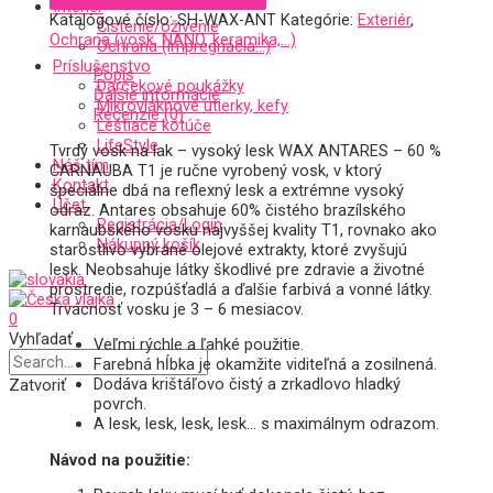
Interiér
Katalógové číslo:
SH-WAX-ANT
Kategórie:
Exteriér
,
Čistenie/oživenie
Ochrana (vosk, NANO, keramika,...)
Ochrana (impregnácia…)
Príslušenstvo
Popis
Darčekové poukážky
Ďalšie informácie
Mikrovláknové utierky, kefy
Recenzie (0)
Leštiace kotúče
LifeStyle
Tvrdý vosk na lak – vysoký lesk WAX ANTARES – 60 %
Náš tím
CARNAUBA T1 je ručne vyrobený vosk, v ktorý
Kontakt
špeciálne dbá na reflexný lesk a extrémne vysoký
Účet
odraz. Antares obsahuje 60% čistého brazílského
Registrácia/Login
karnaubského vosku najvyššej kvality T1, rovnako ako
Nákupný košík
starostlivo vybrané olejové extrakty, ktoré zvyšujú
lesk. Neobsahuje látky škodlivé pre zdravie a životné
prostredie, rozpúšťadlá a ďalšie farbivá a vonné látky.
Trvácnosť vosku je 3 – 6 mesiacov.
0
Vyhľadať
Veľmi rýchle a ľahké použitie.
Farebná hĺbka je okamžite viditeľná a zosilnená.
Dodáva krištáľovo čistý a zrkadlovo hladký
Zatvoriť
povrch.
A lesk, lesk, lesk, lesk… s maximálnym odrazom.
Návod na použitie: