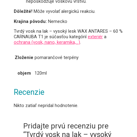
nepoškodzuje voskovú vrstvu.
Dôležité!
Môže vyvolať alergickú reakciu.
Krajina pôvodu:
Nemecko
Tvrdý vosk na lak – vysoký lesk WAX ANTARES – 60 %
CARNAUBA T1 je súčasťou kategórií
exteriér
a
ochrana (vosk, nano, keramika,…)
.
Zloženie
pomarančové terpény
objem
120ml
Recenzie
Nikto zatiaľ nepridal hodnotenie.
Pridajte prvú recenziu pre
“Tvrdý vosk na lak – vysoký