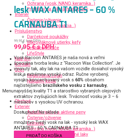
Ochrana (vosk, NANO, keramika…)
lesk WAX ANTARES – 60 %
Produkty na fólie a matné laky
Interiér
CARNAUBA T1
Čistenie/oživenie
Ochrana (impregnácia…)
Príslušenstvo
Darčekové poukážky
99,95
€
bez DPH
Mikrovláknové utierky, kefy
99,95
€
s DPH
Leštiace kotúče
LifeStyle
Vosk Racoon ANTARES je naša nová a veľmi
Náš tím
špeciálna tvorba lesku z “Racoon Wax Collection”. Je
Kontakt
vyvinutý tak, aby lak na vašom vozidle dosiahol vysoký
Účet
lesk a extrémne vysoký odraz. Ručne vyrobený,
Registrácia/Login
vysoko koncentrovaný vosk s
60%
obsahom
Nákupný košík
najčistejšieho
brazílskeho vosku z karnauby
,
Menu
najvyššej kvality T1 a starostlivo vybraných olejových
extraktov zvyšujúcich lesk. Trvácnosť vosku je 3 – 6
Obchod
mesiacov s vysokou UV ochranou.
Exteriér
Autošampóny a aktívne peny
Dostupnosť
Na sklade
Čistenie/oživenie
množstvo Tvrdý vosk na lak - vysoký lesk WAX
Leštenie
ANTARES - 60 % CARNAUBA T1
Ochrana (vosk, NANO, keramika…)
Produkty na fólie a matné laky
PRIDAŤ DO KOŠÍKA