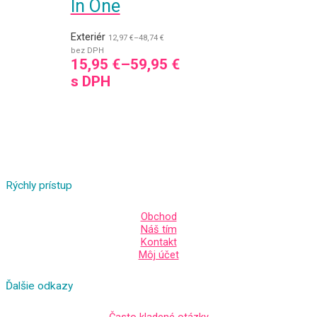
In One
Exteriér
12,97
€
–
48,74
€
bez DPH
15,95
€
–
59,95
€
s DPH
Rýchly prístup
Obchod
Náš tím
Kontakt
Môj účet
Ďalšie odkazy
Často kladené otázky