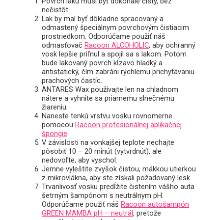
Povrch laku musí byť dokonale čistý, bez
nečistôt.
Lak by mal byť dôkladne spracovaný a
odmastený špeciálnym povrchovým čistiacim
prostriedkom. Odporúčame použiť náš
odmasťovač
Racoon ALCOHOLIC
, aby ochranný
vosk lepšie priľnul a spojil sa s lakom. Potom
bude lakovaný povrch kĺzavo hladký a
antistatický, čím zabráni rýchlemu prichytávaniu
prachových častíc.
ANTARES Wax používajte len na chladnom
nátere a vyhnite sa priamemu slnečnému
žiareniu.
Naneste tenkú vrstvu vosku rovnomerne
pomocou
Racoon profesionálnej aplikačnej
špongie
.
V závislosti na vonkajšej teplote nechajte
pôsobiť 10 – 20 minút (vytvrdnúť), ale
nedovoľte, aby vyschol.
Jemne vyleštite zvyšok čistou, mäkkou utierkou
z mikrovlákna, aby ste získali požadovaný lesk.
Trvanlivosť vosku predĺžite čistením vášho auta
šetrným šampónom s neutrálnym pH.
Odporúčame použiť náš
Racoon autošampón
GREEN MAMBA pH – neutrál
, pretože