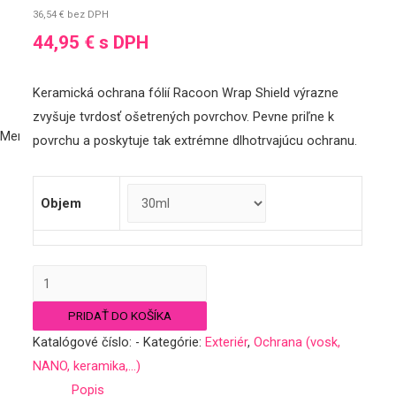
36,54
€
bez DPH
Kontakt
44,95
€
s DPH
Účet
Registrácia/Login
Nákupný košík
Keramická ochrana fólií Racoon Wrap Shield výrazne
zvyšuje tvrdosť ošetrených povrchov. Pevne priľne k
Menu
povrchu a poskytuje tak extrémne dlhotrvajúcu ochranu.
Obchod
Exteriér
Objem
Autošampóny a aktívne peny
Čistenie/oživenie
Leštenie
množstvo
Ochrana (vosk, NANO, keramika…)
Keramická
Produkty na fólie a matné laky
PRIDAŤ DO KOŠÍKA
ochrana
Interiér
Katalógové číslo:
-
Kategórie:
Exteriér
,
Ochrana (vosk,
fólií
Čistenie/oživenie
NANO, keramika,...)
WRAP
Ochrana (impregnácia…)
Popis
SHIELD