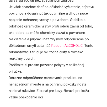
dá sa spracovať bez špeciálnych znalostí.
Je však potrebné dbať na dôkladné vyčistenie, prípravu
povrchov a dosiahnuť tak optimálne a dlhotrvajúce
spojenie ochrannej vrstvy s povrchom. Stabilita a
odolnosť keramickej vrstvy proti oderu závisí od toho,
ako dobre sa môže chemicky viazať s povrchom.
Na čistenie a prípravu bez zvyškov odporúčame po
dôkladnom umytí auta náš
Racoon ALCOHOLIC
! Tento
odmasťovač zaručuje skutočne čistý a rovnako
reaktívny povrch.
Prečítajte si prosím pozorne pokyny v aplikačnej
príručke.
Dôrazne odporúčame otestovanie produktu na
nenápadnom mieste a na ochranu pokožky noste
nitrilové rukavice. Žieravé pre kovy, žieravé pre kožu,
vážne poškodenie očí.