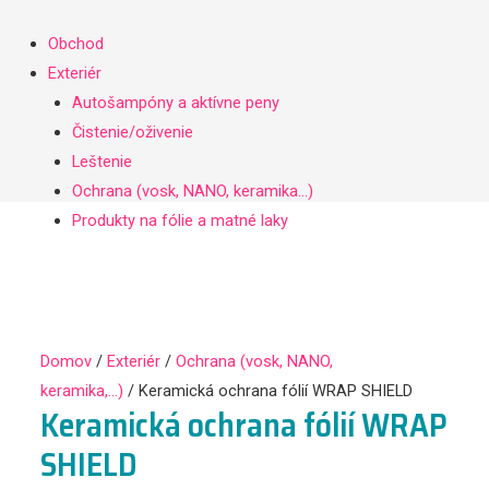
Obchod
Exteriér
Autošampóny a aktívne peny
Čistenie/oživenie
Leštenie
Ochrana (vosk, NANO, keramika…)
Produkty na fólie a matné laky
Interiér
Čistenie/oživenie
Ochrana (impregnácia…)
Príslušenstvo
Domov
/
Exteriér
/
Ochrana (vosk, NANO,
Darčekové poukážky
keramika,...)
/ Keramická ochrana fólií WRAP SHIELD
Mikrovláknové utierky, kefy
Keramická ochrana fólií WRAP
Leštiace kotúče
SHIELD
LifeStyle
Náš tím