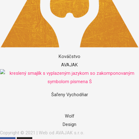
Kováčstvo
AVAJAK
Šaľeny Vychodňar​
Wolf
Design
Copyright © 2021 | Web od
AVAJAK s.r.o.