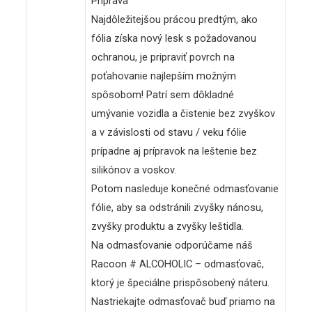
Príprava
Najdôležitejšou prácou predtým, ako
fólia získa nový lesk s požadovanou
ochranou, je pripraviť povrch na
poťahovanie najlepším možným
spôsobom! Patrí sem dôkladné
umývanie vozidla a čistenie bez zvyškov
a v závislosti od stavu / veku fólie
prípadne aj prípravok na leštenie bez
silikónov a voskov.
Potom nasleduje konečné odmasťovanie
fólie, aby sa odstránili zvyšky nánosu,
zvyšky produktu a zvyšky leštidla.
Na odmasťovanie odporúčame náš
Racoon # ALCOHOLIC – odmasťovač,
ktorý je špeciálne prispôsobený náteru.
Nastriekajte odmasťovač buď priamo na