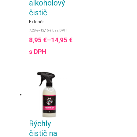
alkoholový
čistič
Exteriér
7,28
€
–
12,15
€
bez DPH
8,95
€
–
14,95
€
s DPH
Rýchly
čistič na