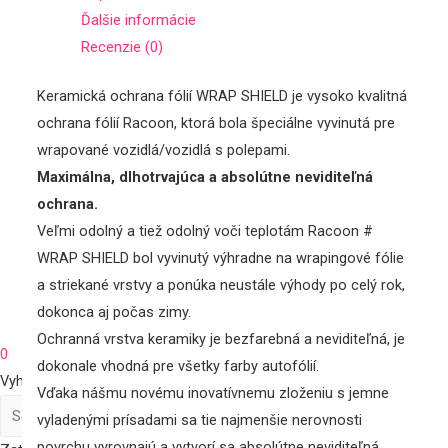
Príslušenstvo
Ďalšie informácie
Darčekové poukážky
Recenzie (0)
Mikrovláknové utierky, kefy
Leštiace kotúče
Keramická ochrana fólií WRAP SHIELD je vysoko kvalitná
LifeStyle
ochrana fólií Racoon, ktorá bola špeciálne vyvinutá pre
Náš tím
wrapované vozidlá/vozidlá s polepami.
Kontakt
Maximálna, dlhotrvajúca a absolútne neviditeľná
Účet
ochrana.
Registrácia/Login
Veľmi odolný a tiež odolný voči teplotám Racoon #
Nákupný košík
WRAP SHIELD bol vyvinutý výhradne na wrapingové fólie
a striekané vrstvy a ponúka neustále výhody po celý rok,
dokonca aj počas zimy.
Ochranná vrstva keramiky je bezfarebná a neviditeľná, je
0
dokonale vhodná pre všetky farby autofólií.
Vyhľadať
Vďaka nášmu novému inovatívnemu zloženiu s jemne
vyladenými prísadami sa tie najmenšie nerovnosti
povrchu vyrovnajú a vytvorí sa absolútne neviditeľná,