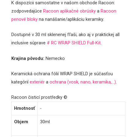
K dispozícii samostatne v našom obchode Racoon:
zodpovedajúce
Racoon aplikačné obrúsky
a
Racoon
penové bloky
na nanášanie/aplikáciu keramiky.
Dostupné v 30 ml sklenenej fľaši, ako aj v praktickej all
inclusive súprave
# RC WRAP SHIELD Full-Kit
.
Krajina pôvodu:
Nemecko
Keramická ochrana fólií WRAP SHIELD je súčasťou
kategórií
exteriér
a
ochrana (vosk, nano, keramika,…)
.
Racoon čisticí prostředky ©
Hmotnosť
-
Objem
30ml