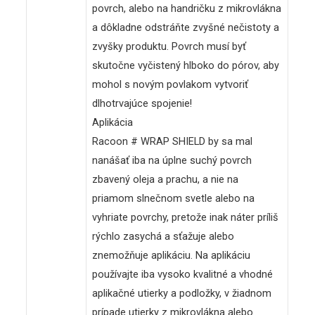
povrch, alebo na handričku z mikrovlákna
a dôkladne odstráňte zvyšné nečistoty a
zvyšky produktu. Povrch musí byť
skutočne vyčistený hlboko do pórov, aby
mohol s novým povlakom vytvoriť
dlhotrvajúce spojenie!
Aplikácia
Racoon # WRAP SHIELD by sa mal
nanášať iba na úplne suchý povrch
zbavený oleja a prachu, a nie na
priamom slnečnom svetle alebo na
vyhriate povrchy, pretože inak náter príliš
rýchlo zasychá a sťažuje alebo
znemožňuje aplikáciu. Na aplikáciu
používajte iba vysoko kvalitné a vhodné
aplikačné utierky a podložky, v žiadnom
prípade utierky z mikrovlákna alebo