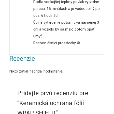
Podľa vonkajšej teploty povlak vytvrdne
po cca. 15 minútach a je vodeodolný po
cca. 6 hodinách
Úplné vytvrdenie potom trvá najmenej 3
dni a vozidlo by sa malo potom opäť
umyť.
Racoon čisticí prostředky ©
Recenzie
Nikto zatiaľ nepridal hodnotenie.
Pridajte prvú recenziu pre
“Keramická ochrana fólií
WRAP SHIELD”