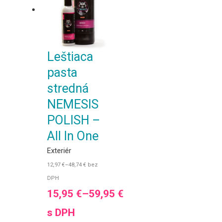
Leštiaca
pasta
stredná
NEMESIS
POLISH –
All In One
Exteriér
12,97
€
–
48,74
€
bez
DPH
15,95
€
–
59,95
€
s DPH