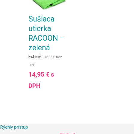
Sušiaca
utierka
RACOON –
zelená
Exteriér
12,15
€
bez
DPH
14,95
€
s
DPH
Rýchly prístup