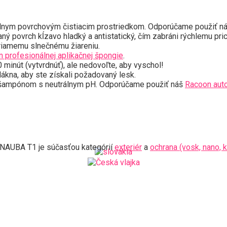
álnym povrchovým čistiacim prostriedkom. Odporúčame použiť 
aný povrch kĺzavo hladký a antistatický, čím zabráni rýchlemu pri
 priamemu slnečnému žiareniu.
 profesionálnej aplikačnej špongie
.
 minút (vytvrdnúť), ale nedovoľte, aby vyschol!
ákna, aby ste získali požadovaný lesk.
ým šampónom s neutrálnym pH. Odporúčame použiť náš
Racoon aut
NAUBA T1 je súčasťou kategórií
exteriér
a
ochrana (vosk, nano, 