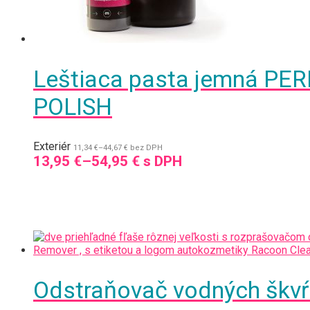
Leštiaca pasta jemná PE
POLISH
Exteriér
11,34
€
–
44,67
€
bez DPH
13,95
€
–
54,95
€
s DPH
Odstraňovač vodných šk