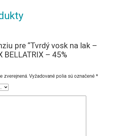
dukty
nziu pre “Tvrdý vosk na lak –
AX BELLATRIX – 45%
e zverejnená.
Vyžadované polia sú označené
*