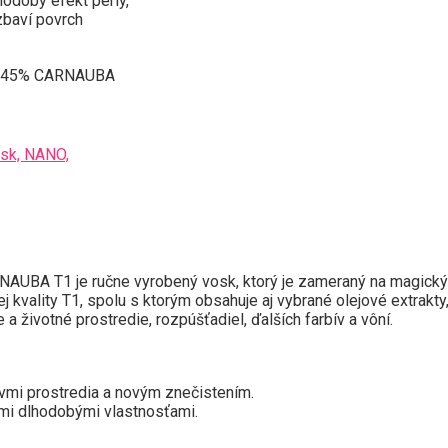
hodobý efekt perly,
zbaví povrch
 - 45% CARNAUBA
osk, NANO,
BA T1 je ručne vyrobený vosk, ktorý je zameraný na magický le
ality T1, spolu s ktorým obsahuje aj vybrané olejové extrakty, 
 a životné prostredie, rozpúšťadiel, ďalších farbív a vôní.
yvmi prostredia a novým znečistením.
ými dlhodobými vlastnosťami.