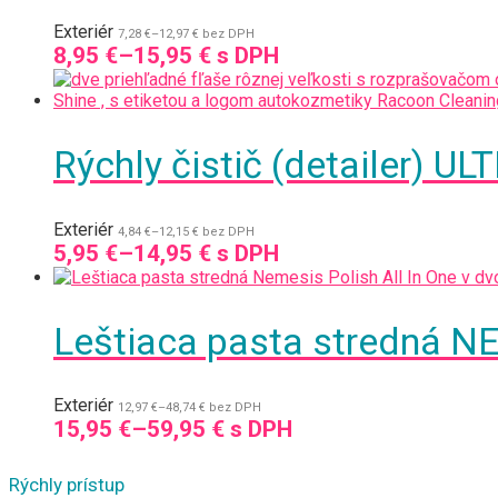
Exteriér
7,28
€
–
12,97
€
bez DPH
8,95
€
–
15,95
€
s DPH
Rýchly čistič (detailer) U
Exteriér
4,84
€
–
12,15
€
bez DPH
5,95
€
–
14,95
€
s DPH
Leštiaca pasta stredná N
Exteriér
12,97
€
–
48,74
€
bez DPH
15,95
€
–
59,95
€
s DPH
Rýchly prístup