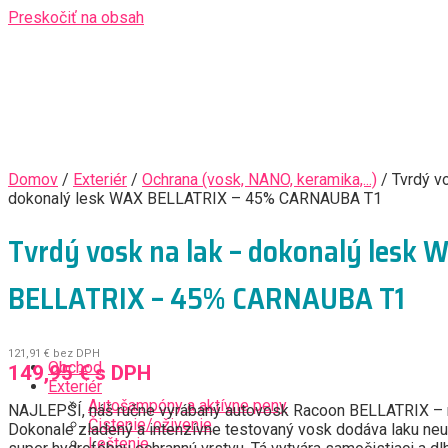
Preskočiť na obsah
Domov
/
Exteriér
/
Ochrana (vosk, NANO, keramika,...)
/ Tvrdý vo
dokonalý lesk WAX BELLATRIX – 45% CARNAUBA T1
Tvrdý vosk na lak – dokonalý lesk 
BELLATRIX – 45% CARNAUBA T1
121,91
€
bez DPH
Obchod
149,95
€
s DPH
Exteriér
Autošampóny a aktívne peny
NAJLEPŠÍ, náš ručne vyrábaný autovosk Racoon BELLATRIX – 
Čistenie/oživenie
Dokonale zladený a intenzívne testovaný vosk dodáva laku neuv
Leštenie