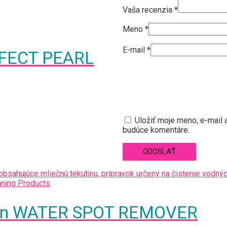
Vaša recenzia
*
Meno
*
E-mail
*
RFECT PEARL
Uložiť moje meno, e-mail 
budúce komentáre.
vŕn WATER SPOT REMOVER