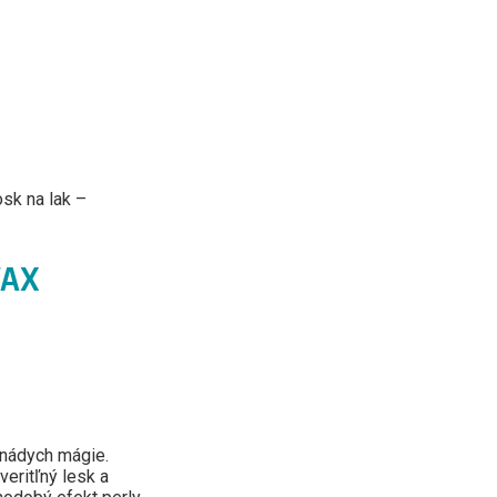
sk na lak –
WAX
nádych mágie.
eritľný lesk a