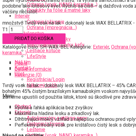
super hydrofóbnu ochrannú vrstvu. Tá vytvára samočistiaci a dl
Ochrana (vosk, NANO, keramika…)
podobne ako lotosový kvet. Rýchlo sa čistí – aj dažďová voda 
Produkty na fólie a matné laky
väčšiny nečistôt.
Interiér
Čistenie/oživenie
množstvo Tvrdý vosk na lak - dokonalý lesk WAX BELLATRIX
Ochrana (impregnácia…)
T1
Príslušenstvo
PRIDAŤ DO KOŠÍKA
Darčekové poukážky
Mikrovláknové utierky, kefy
Katalógové číslo:
SH-WAX-BEL
Kategórie:
Exteriér
,
Ochrana (v
Leštiace kotúče
keramika,...)
LifeStyle
Náš tím
Popis
Kontakt
Ďalšie informácie
Účet
Recenzie (0)
Registrácia/Login
Nákupný košík
Tvrdý vosk na lak – dokonalý lesk WAX BELLATRIX – 45% CARNAU
bohatým 45% čistým brazílskym karnaubským voskom najvyššej kv
Menu
zámerne upustili od použitia látok, ktoré sú škodlivé pre zdravie
Obchod
Rýchla a ľahká aplikácia bez zvyškov.
Exteriér
Maximálna hladina lesku a zrkadlový lak.
Autošampóny a aktívne peny
Dlhotrvajúci mokrý vzhľad s najlepšou ochranou pred vpl
Čistenie/oživenie
Perfektný prírodný vosk pre krištáľovo čistý lesk s dobr
Leštenie
Ochrana (vosk, NANO, keramika…)
Návod na použitie: