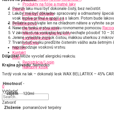
Produkty na fólie a matné laky
Povrch laku musí byť dokonale čistý, bez nečistôt.
Interiér
Lak by mal byť dôkladne spracovaný a odmastený špeci
Čistenie/oživenie
vosk lepšie priľnul a spojil sa s lakom. Potom bude lakov
Ochrana (impregnácia…)
Bellatrix používajte len na chladnom nátere a vyhnite sa
Príslušenstvo
Naneste tenkú vrstvu vosku rovnomerne pomocou
Racoon
Darčekové poukážky
V závislosti na vonkajšej teplote nechajte pôsobiť 10 – 30
Mikrovláknové utierky, kefy
Jemne vyleštite zvyšok čistou, mäkkou utierkou z mikrovl
Leštiace kotúče
Trvanlivosť vosku predĺžite čistením vášho auta šetrn
LifeStyle
nepoškodzuje voskovú vrstvu.
Náš tím
Kontakt
Dôležité!
Môže vyvolať alergickú reakciu.
Účet
Registrácia/Login
Krajina pôvodu:
Nemecko
Nákupný košík
Tvrdý vosk na lak – dokonalý lesk WAX BELLATRIX – 45% CAR
Hmotnosť
-
0
Vyhľadať
objem
120ml
Zatvoriť
Zloženie
pomarančové terpény