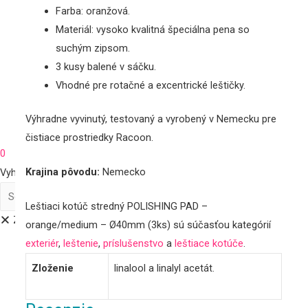
Farba: oranžová.
Materiál: vysoko kvalitná špeciálna pena so
suchým zipsom.
3 kusy balené v sáčku.
Vhodné pre rotačné a excentrické leštičky.
Výhradne vyvinutý, testovaný a vyrobený v Nemecku pre
čistiace prostriedky Racoon.
0
Krajina pôvodu:
Nemecko
Vyhľadať
Leštiaci kotúč stredný POLISHING PAD –
Zatvoriť
orange/medium – Ø40mm (3ks) sú súčasťou kategórií
exteriér
,
leštenie
,
príslušenstvo
a
leštiace kotúče
.
Zloženie
linalool a linalyl acetát.