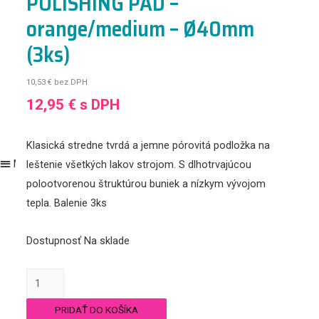
POLISHING PAD –
Leštiace kotúče
orange/medium – Ø40mm
LifeStyle
(3ks)
Náš tím
Kontakt
10,53
€
bez DPH
Účet
12,95
€
s DPH
Registrácia/Login
Nákupný košík
Klasická stredne tvrdá a jemne pórovitá podložka na
Menu
leštenie všetkých lakov strojom. S dlhotrvajúcou
Obchod
polootvorenou štruktúrou buniek a nízkym vývojom
Exteriér
tepla. Balenie 3ks
Autošampóny a aktívne peny
Dostupnosť
Na sklade
Čistenie/oživenie
Leštenie
množstvo
Ochrana (vosk, NANO, keramika…)
Leštiaci
Produkty na fólie a matné laky
PRIDAŤ DO KOŠÍKA
kotúč
Interiér