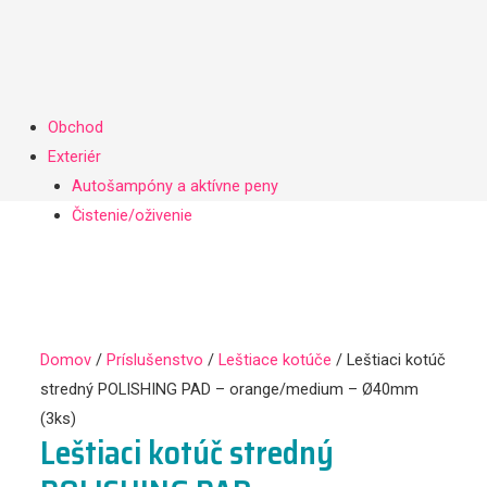
Obchod
Exteriér
Autošampóny a aktívne peny
Čistenie/oživenie
Leštenie
Ochrana (vosk, NANO, keramika…)
Produkty na fólie a matné laky
Interiér
Domov
/
Príslušenstvo
/
Leštiace kotúče
/ Leštiaci kotúč
Čistenie/oživenie
stredný POLISHING PAD – orange/medium – Ø40mm
Ochrana (impregnácia…)
(3ks)
Príslušenstvo
Leštiaci kotúč stredný
Darčekové poukážky
Mikrovláknové utierky, kefy