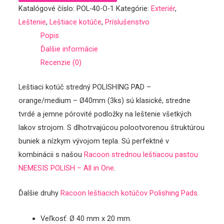
Katalógové číslo:
POL-40-O-1
Kategórie:
Exteriér
,
stredný
Čistenie/oživenie
Leštenie
,
Leštiace kotúče
,
Príslušenstvo
POLISHING
Ochrana (impregnácia…)
Popis
PAD
Príslušenstvo
Ďalšie informácie
-
Darčekové poukážky
Recenzie (0)
orange/medium
Mikrovláknové utierky, kefy
-
Leštiace kotúče
Leštiaci kotúč stredný POLISHING PAD –
Ø40mm
LifeStyle
orange/medium – Ø40mm (3ks) sú klasické, stredne
(3ks)
Náš tím
tvrdé a jemne pórovité podložky na leštenie všetkých
Kontakt
lakov strojom. S dlhotrvajúcou polootvorenou štruktúrou
Účet
buniek a nízkym vývojom tepla. Sú perfektné v
Registrácia/Login
kombinácii s našou
Racoon strednou leštiacou pastou
Nákupný košík
NEMESIS POLISH – All in One
.
Ďalšie druhy
Racoon leštiacich kotúčov Polishing Pads
.
Veľkosť: Ø 40 mm x 20 mm.