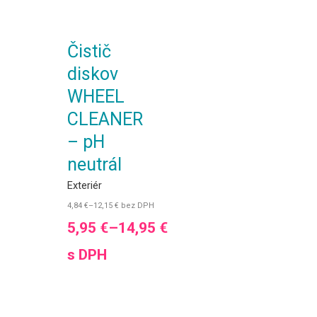
Čistič
diskov
WHEEL
CLEANER
– pH
neutrál
Exteriér
4,84
€
–
12,15
€
bez DPH
5,95
€
–
14,95
€
s DPH