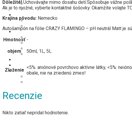
Dôležité!
Uchovávajte mimo dosahu detí.Spôsobuje vážne pošk
Ochrana (vosk, NANO, keramika…)
Ak je to možné, vyberte kontaktné šošovky. Okamžite volajte 
Produkty na fólie a matné laky
Interiér
Krajina pôvodu:
Nemecko
Čistenie/oživenie
Ochrana (impregnácia…)
Autošampón na fólie CRAZY FLAMINGO – pH neutrál Matt je sú
Príslušenstvo
Darčekové poukážky
Hmotnosť
-
Mikrovláknové utierky, kefy
Leštiace kotúče
objem
50ml, 1L, 5L
LifeStyle
Náš tím
Kontakt
<5%: aniónové povrchovo aktívne látky, <5%: neión
Zloženie
Účet
obale, nie na zriedenú zmes!
Registrácia/Login
Nákupný košík
Recenzie
Nikto zatiaľ nepridal hodnotenie.