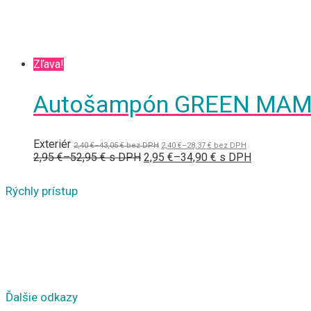
Zľava!
Autošampón GREEN MAMB
Exteriér
2,40
€
–
43,05
€
bez DPH
2,40
€
–
28,37
€
bez DPH
2,95
€
–
52,95
€
s DPH
2,95
€
–
34,90
€
s DPH
Rýchly prístup
Ďalšie odkazy