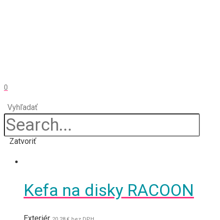
0
Vyhľadať
Zatvoriť
Kefa na disky RACOON
Exteriér
20,28
€
bez DPH