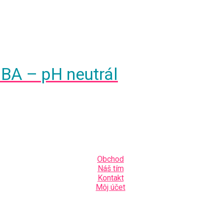
A – pH neutrál
Obchod
Náš tím
Kontakt
Môj účet