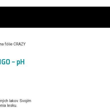
na fólie CRAZY
NGO – pH
tných lakov. Svojím
nia lesku.