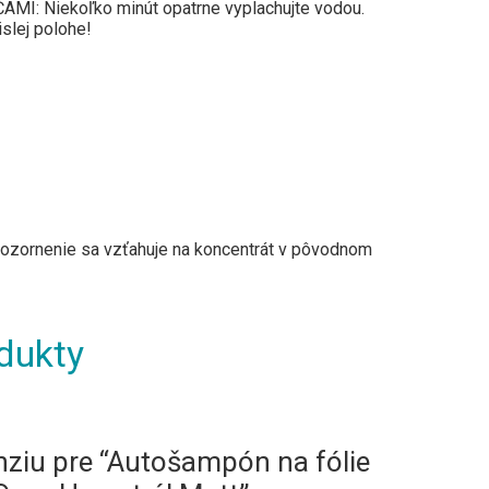
MI: Niekoľko minút opatrne vyplachujte vodou.
slej polohe!
pozornenie sa vzťahuje na koncentrát v pôvodnom
dukty
enziu pre “Autošampón na fólie