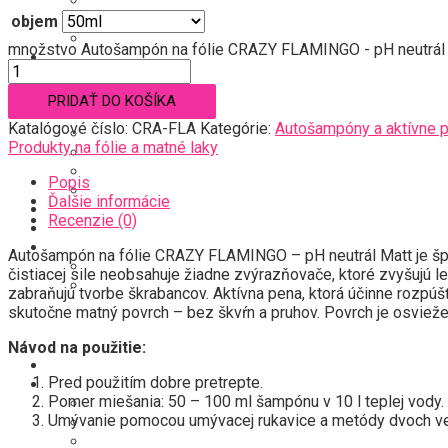
Leštenie
Ochrana (vosk, NANO, keramika…)
objem
Produkty na fólie a matné laky
množstvo Autošampón na fólie CRAZY FLAMINGO - pH neutrál
Interiér
Čistenie/oživenie
Ochrana (impregnácia…)
PRIDAŤ DO KOŠÍKA
Príslušenstvo
Katalógové číslo:
CRA-FLA
Kategórie:
Autošampóny a aktívne 
Darčekové poukážky
Produkty na fólie a matné laky
Mikrovláknové utierky, kefy
Leštiace kotúče
Popis
LifeStyle
Ďalšie informácie
Náš tím
Recenzie (0)
Kontakt
Účet
Autošampón na fólie CRAZY FLAMINGO – pH neutrál Matt je špec
Registrácia/Login
čistiacej sile neobsahuje žiadne zvýrazňovače, ktoré zvyšujú le
Nákupný košík
zabraňujú tvorbe škrabancov. Aktívna pena, ktorá účinne rozpúš
skutočne matný povrch – bez škvŕn a pruhov. Povrch je osviež
Menu
Návod na použitie:
Obchod
Pred použitím dobre pretrepte.
Exteriér
Pomer miešania: 50 – 100 ml šampónu v 10 l teplej vody.
Autošampóny a aktívne peny
Umývanie pomocou umývacej rukavice a metódy dvoch ve
Čistenie/oživenie
Leštenie