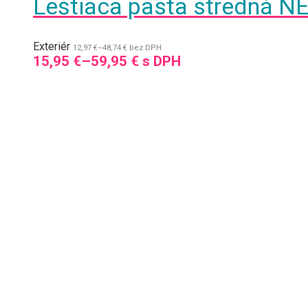
Leštiaca pasta stredná N
Exteriér
12,97
€
–
48,74
€
bez DPH
15,95
€
–
59,95
€
s DPH