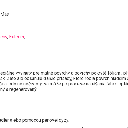
 Matt
peny
,
Exteriér
,
iálne vyvinutý pre matné povrchy a povrchy pokryté fóliami. pH
sk. Zato ale obsahuje ďalšie prísady, ktoré robia povrch hladším 
ťa aj odolné nečistoty, sa môže po procese nanášania ľahko oplá
ený a regenerovaný.
dier alebo pomocou penovej dýzy.