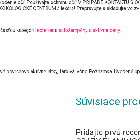
odenie očí. Používajte ochranu očí! V PRÍPADE KONTAKTU S OČA
TOXIKOLOGICKÉ CENTRUM / lekára! Prepravujte a skladujte vo zvi
časťou kategórií
exteriér
a
autošampóny a aktívne peny
.
ové povrchovo aktívne látky, farbivá, vône Poznámka: Uvedené u
Súvisiace pro
Pridajte prvú rec