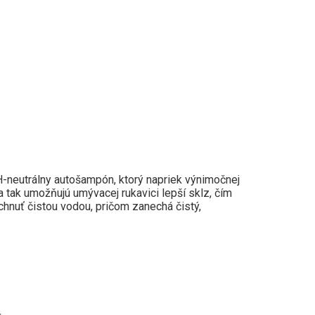
-neutrálny autošampón, ktorý napriek výnimočnej
a tak umožňujú umývacej rukavici lepší sklz, čím
chnuť čistou vodou, pričom zanechá čistý,