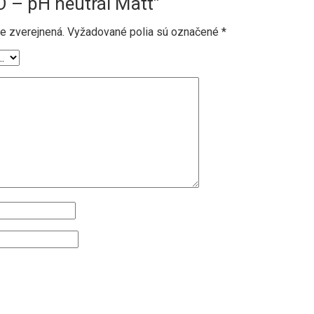
– pH neutrál Matt”
e zverejnená.
Vyžadované polia sú označené
*