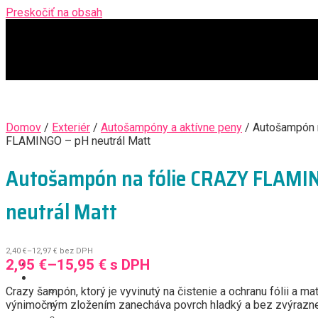
Preskočiť na obsah
Domov
/
Exteriér
/
Autošampóny a aktívne peny
/ Autošampón 
FLAMINGO – pH neutrál Matt
Autošampón na fólie CRAZY FLAMI
neutrál Matt
2,40
€
–
12,97
€
bez DPH
2,95
€
–
15,95
€
s DPH
Obchod
Exteriér
Crazy šampón, ktorý je vyvinutý na čistenie a ochranu fólii a ma
Autošampóny a aktívne peny
výnimočným zložením zanecháva povrch hladký a bez zvýrazne
Čistenie/oživenie